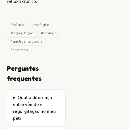
refluxo crônico.
#
refluxo
#
esofagite
#
regurgitação
#
esôfago
#
gastroenterologia
#
anestesia
Perguntas
frequentes
Qual a diferença
entre vômito e
regurgitação no meu
pet?