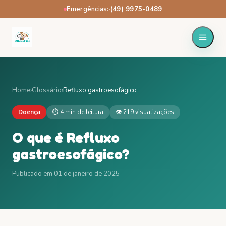
Emergências:
·
(49) 9975-0489
Home
›
Glossário
›
Refluxo gastroesofágico
Doença
⏱
4 min
de leitura
👁
219
visualizações
O que é
Refluxo
gastroesofágico
?
Publicado em
01 de janeiro de 2025