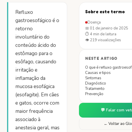
Refluxo
Sobre este termo
gastroesofágico é o
Doença
retorno
📅
01 de janeiro de 2025
⏱
4 min
de leitura
involuntário do
👁
219
visualizações
conteúdo ácido do
estômago para o
NESTE ARTIGO
esôfago, causando
O que é refluxo gastroesof
irritação e
Causas e tipos
inflamação da
Sintomas
Diagnóstico
mucosa esofágica
Tratamento
(esofagite). Em cães
Prevenção
e gatos, ocorre com
💬 Falar com vet
maior frequência
associado à
← Voltar ao Glo
anestesia geral, mas