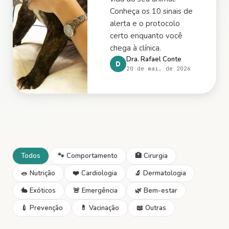
Conheça os 10 sinais de
alerta e o protocolo
certo enquanto você
chega à clínica.
Dra. Rafael Conte
D
20 de mai. de 2026
Todos
🐾
Comportamento
🏥
Cirurgia
🥗
Nutrição
❤️
Cardiologia
🔬
Dermatologia
🐇
Exóticos
🚨
Emergência
🌿
Bem-estar
💉
Prevenção
💊
Vacinação
📖
Outras