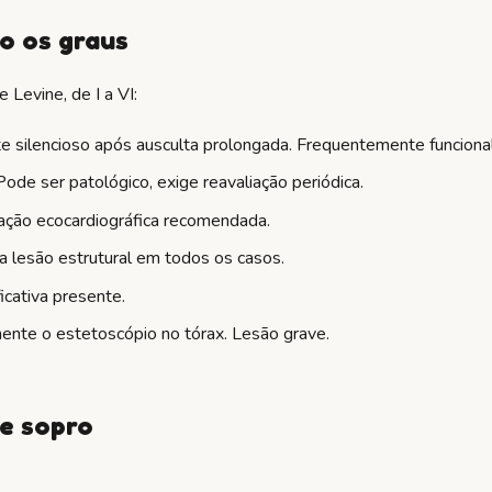
o os graus
 Levine, de I a VI:
 silencioso após ausculta prolongada. Frequentemente funcional
de ser patológico, exige reavaliação periódica.
gação ecocardiográfica recomendada.
a lesão estrutural em todos os casos.
icativa presente.
nte o estetoscópio no tórax. Lesão grave.
de sopro