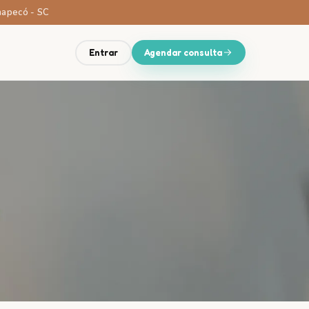
Chapecó - SC
Entrar
Agendar consulta