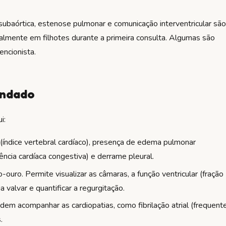
ubaórtica, estenose pulmonar e comunicação interventricular são
lmente em filhotes durante a primeira consulta. Algumas são
encionista.
endado
i:
(índice vertebral cardíaco), presença de edema pulmonar
ciência cardíaca congestiva) e derrame pleural.
uro. Permite visualizar as câmaras, a função ventricular (fração
 valvar e quantificar a regurgitação.
odem acompanhar as cardiopatias, como fibrilação atrial (frequent
.