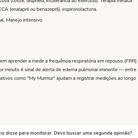
stiva (tosse, dispneia, intolerância ao exercício). Terapia médica
CA (enalapril ou benazepril), espironolactona.
al. Manejo intensivo.
em aprender a medir a frequência respiratória em repouso (FRR)
r minuto é sinal de alerta de edema pulmonar iminente — entre
cativos como "My Murmur" ajudam a registrar medições ao longo
ário disse para monitorar. Devo buscar uma segunda opinião?