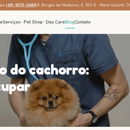
as:
·
(49) 9975-0489
·
R. Borges de Medeiros, E, 303-E - Maria Goretti, 
re
Serviços
Pet Shop
Day Care
Blog
Contato
o do cachorro:
cupar