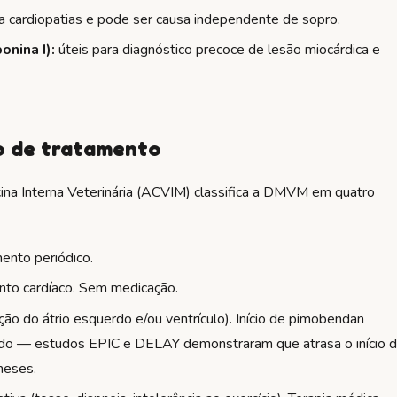
a cardiopatias e pode ser causa independente de sopro.
nina I):
úteis para diagnóstico precoce de lesão miocárdica e
o de tratamento
ina Interna Veterinária (ACVIM) classifica a DMVM em quatro
ento periódico.
to cardíaco. Sem medicação.
o do átrio esquerdo e/ou ventrículo). Início de pimobendan
icado — estudos EPIC e DELAY demonstraram que atrasa o início 
meses.