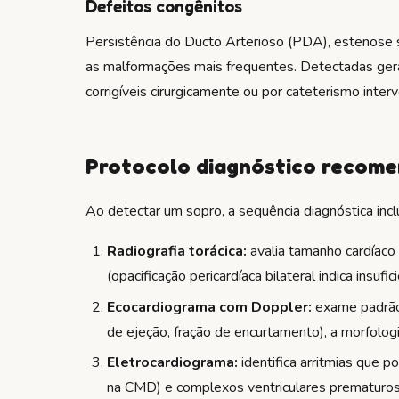
Defeitos congênitos
Persistência do Ducto Arterioso (PDA), estenose s
as malformações mais frequentes. Detectadas gera
corrigíveis cirurgicamente ou por cateterismo interv
Protocolo diagnóstico recom
Ao detectar um sopro, a sequência diagnóstica inclu
Radiografia torácica:
avalia tamanho cardíaco 
(opacificação pericardíaca bilateral indica insufi
Ecocardiograma com Doppler:
exame padrão-o
de ejeção, fração de encurtamento), a morfologia
Eletrocardiograma:
identifica arritmias que p
na CMD) e complexos ventriculares prematuros