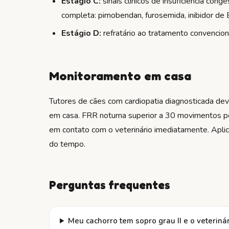
Estágio C:
sinais clínicos de insuficiência conge
completa: pimobendan, furosemida, inibidor de E
Estágio D:
refratário ao tratamento convencion
Monitoramento em casa
Tutores de cães com cardiopatia diagnosticada dev
em casa. FRR noturna superior a 30 movimentos po
em contato com o veterinário imediatamente. Apli
do tempo.
Perguntas frequentes
Meu cachorro tem sopro grau II e o veterin