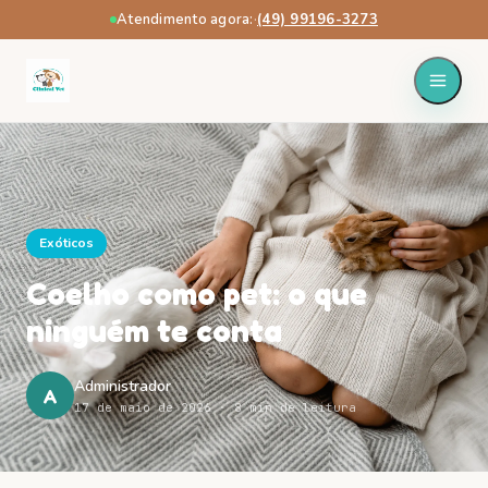
Atendimento agora:
·
(49) 99196-3273
Exóticos
Coelho como pet: o que
ninguém te conta
Administrador
A
17 de maio de 2026
· 8 min de leitura