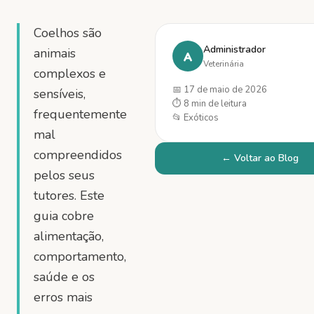
Coelhos são
Administrador
animais
A
Veterinária
complexos e
📅
17 de maio de 2026
sensíveis,
⏱
8 min
de leitura
frequentemente
📂
Exóticos
mal
compreendidos
← Voltar ao Blog
pelos seus
tutores. Este
guia cobre
alimentação,
comportamento,
saúde e os
erros mais