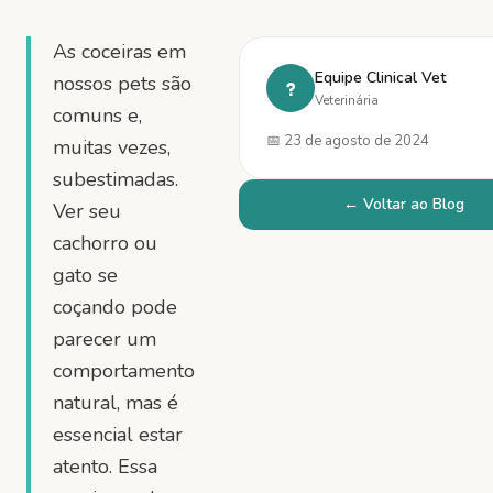
As coceiras em
Equipe Clinical Vet
nossos pets são
?
Veterinária
comuns e,
📅
23 de agosto de 2024
muitas vezes,
subestimadas.
← Voltar ao Blog
Ver seu
cachorro ou
gato se
coçando pode
parecer um
comportamento
natural, mas é
essencial estar
atento. Essa