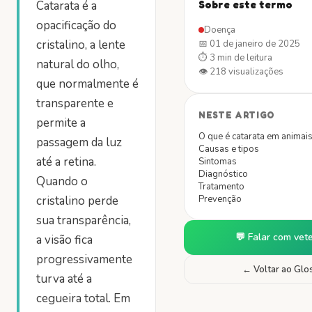
Catarata é a
Sobre este termo
opacificação do
Doença
cristalino, a lente
📅
01 de janeiro de 2025
⏱
3 min
de leitura
natural do olho,
👁
218
visualizações
que normalmente é
transparente e
NESTE ARTIGO
permite a
O que é catarata em animais
passagem da luz
Causas e tipos
até a retina.
Sintomas
Diagnóstico
Quando o
Tratamento
cristalino perde
Prevenção
sua transparência,
💬 Falar com vete
a visão fica
progressivamente
← Voltar ao Glo
turva até a
cegueira total. Em