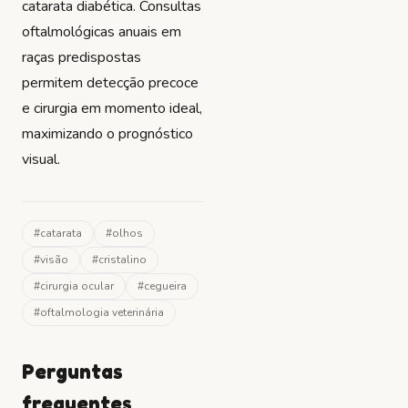
catarata diabética. Consultas
oftalmológicas anuais em
raças predispostas
permitem detecção precoce
e cirurgia em momento ideal,
maximizando o prognóstico
visual.
#
catarata
#
olhos
#
visão
#
cristalino
#
cirurgia ocular
#
cegueira
#
oftalmologia veterinária
Perguntas
frequentes