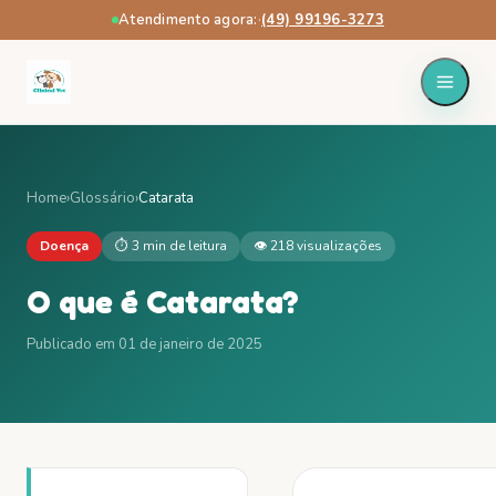
Atendimento agora:
·
(49) 99196-3273
Home
›
Glossário
›
Catarata
Doença
⏱
3 min
de leitura
👁
218
visualizações
O que é
Catarata
?
Publicado em
01 de janeiro de 2025