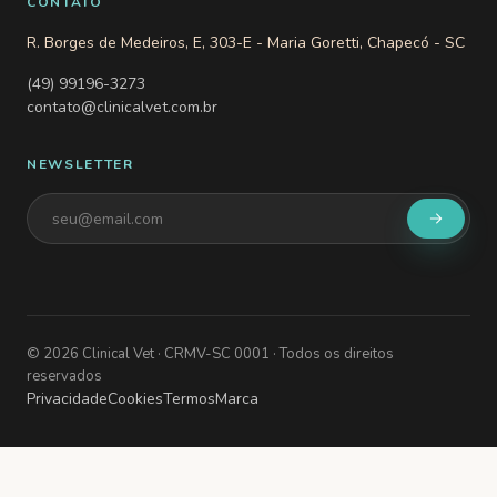
CONTATO
R. Borges de Medeiros, E, 303-E - Maria Goretti, Chapecó - SC
(49) 99196-3273
contato@clinicalvet.com.br
NEWSLETTER
©
2026
Clinical Vet
· CRMV-SC 0001
· Todos os direitos
reservados
Privacidade
Cookies
Termos
Marca