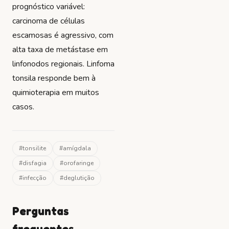
prognóstico variável:
carcinoma de células
escamosas é agressivo, com
alta taxa de metástase em
linfonodos regionais. Linfoma
tonsila responde bem à
quimioterapia em muitos
casos.
#
tonsilite
#
amígdala
#
disfagia
#
orofaringe
#
infecção
#
deglutição
Perguntas
frequentes