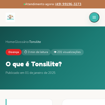
Atendimento agora:
·
(49) 99196-3273
Home
›
Glossário
›
Tonsilite
Doença
⏱
3 min
de leitura
👁
231
visualizações
O que é
Tonsilite
?
Publicado em
01 de janeiro de 2025