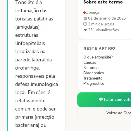
Tonsilite é a
Sobre este termo
inflamação das
Doença
tonsilas palatinas
📅
01 de janeiro de 2025
⏱
3 min
de leitura
(amígdalas),
👁
231
visualizações
estruturas
linfoepiteliais
NESTE ARTIGO
localizadas na
O que é tonsilite?
parede lateral da
Causas
orofaringe,
Sintomas
Diagnóstico
responsáveis pela
Tratamento
defesa imunológica
Prognóstico
local. Em cães, é
💬 Falar com vete
relativamente
comum e pode ser
← Voltar ao Glo
primária (infecção
bacteriana) ou