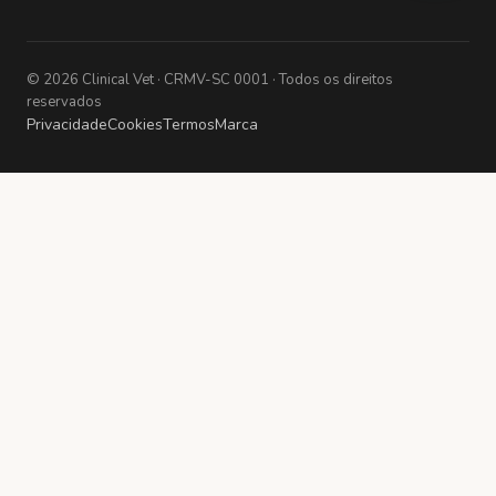
©
2026
Clinical Vet
· CRMV-SC 0001
· Todos os direitos
reservados
Privacidade
Cookies
Termos
Marca