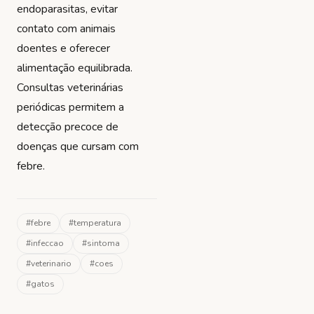
endoparasitas, evitar
contato com animais
doentes e oferecer
alimentação equilibrada.
Consultas veterinárias
periódicas permitem a
detecção precoce de
doenças que cursam com
febre.
#
febre
#
temperatura
#
infeccao
#
sintoma
#
veterinario
#
coes
#
gatos