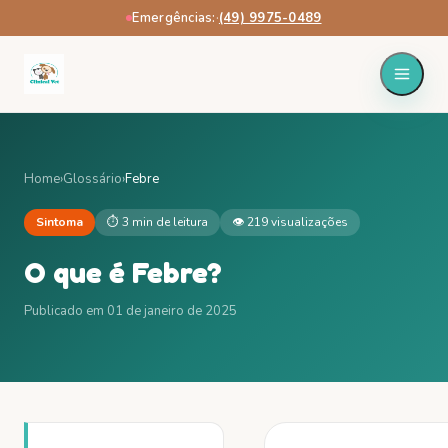
Emergências:
·
(49) 9975-0489
Home
›
Glossário
›
Febre
Sintoma
⏱
3 min
de leitura
👁
219
visualizações
O que é
Febre
?
Publicado em
01 de janeiro de 2025