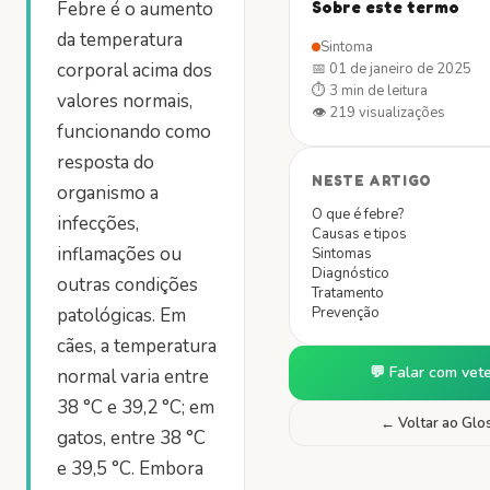
Febre é o aumento
Sobre este termo
da temperatura
Sintoma
corporal acima dos
📅
01 de janeiro de 2025
⏱
3 min
de leitura
valores normais,
👁
219
visualizações
funcionando como
resposta do
NESTE ARTIGO
organismo a
O que é febre?
infecções,
Causas e tipos
inflamações ou
Sintomas
Diagnóstico
outras condições
Tratamento
patológicas. Em
Prevenção
cães, a temperatura
💬 Falar com vete
normal varia entre
38 °C e 39,2 °C; em
← Voltar ao Glo
gatos, entre 38 °C
e 39,5 °C. Embora