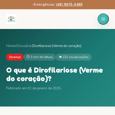
Emergências:
·
(49) 9975-0489
Home
›
Glossário
›
Dirofilariose (Verme do coração)
Doença
⏱
3 min
de leitura
👁
221
visualizações
O que é
Dirofilariose (Verme
do coração)
?
Publicado em
01 de janeiro de 2025