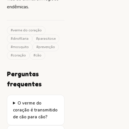
endêmicas.
#
verme do coração
#
dirofilaria
#
parasitose
#
mosquito
#
prevenção
#
coração
#
cão
Perguntas
frequentes
O verme do
coração é transmitido
de cão para cão?