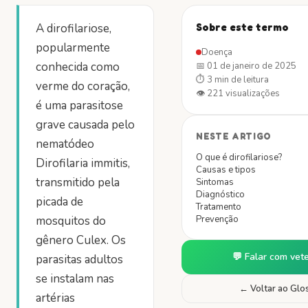
A dirofilariose,
Sobre este termo
popularmente
Doença
conhecida como
📅
01 de janeiro de 2025
⏱
3 min
de leitura
verme do coração,
👁
221
visualizações
é uma parasitose
grave causada pelo
NESTE ARTIGO
nematódeo
O que é dirofilariose?
Dirofilaria immitis,
Causas e tipos
transmitido pela
Sintomas
Diagnóstico
picada de
Tratamento
mosquitos do
Prevenção
gênero Culex. Os
💬 Falar com vete
parasitas adultos
se instalam nas
← Voltar ao Glo
artérias