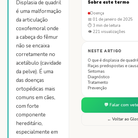
Displasia de quadril
Sobre este termo
é uma malformação
Doença
da articulação
📅
01 de janeiro de 2025
⏱
3 min
de leitura
coxofemoral onde
👁
221
visualizações
a cabeça do fêmur
não se encaixa
NESTE ARTIGO
corretamente no
O que é displasia de quadri
acetábulo (cavidade
Raças predispostas e caus
da pelve). É uma
Sintomas
Diagnóstico
das doenças
Tratamento
ortopédicas mais
Prevenção
comuns em cães,
💬 Falar com vete
com forte
componente
← Voltar ao Glo
hereditário,
especialmente em