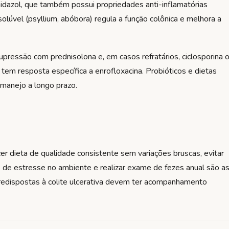
idazol, que também possui propriedades anti-inflamatórias
a solúvel (psyllium, abóbora) regula a função colônica e melhora a
supressão com prednisolona e, em casos refratários, ciclosporina 
er tem resposta específica a enrofloxacina. Probióticos e dietas
manejo a longo prazo.
er dieta de qualidade consistente sem variações bruscas, evitar
es de estresse no ambiente e realizar exame de fezes anual são a
predispostas à colite ulcerativa devem ter acompanhamento