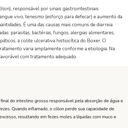
ólon), responsável por sinais gastrointestinais
sangue vivo, tenesmo (esforço para defecar) e aumento da
ntidades. É uma das causas mais comuns de diarreia
das: parasitas, bactérias, fungos, alergias alimentares,
áticos, a colite ulcerativa histiocítica do Boxer. O
 tratamento varia amplamente conforme a etiologia. Na
 favorável com tratamento adequado.
 final do intestino grosso responsável pela absorção de água e
fezes. Quando inflamado, o cólon perde sua capacidade de
xcesso, resultando em fezes moles a líquidas com muco e