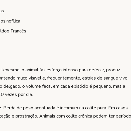
os
eosinofílica
ulldog Francês
om tenesmo: o animal faz esforço intenso para defecar, produz
ntendo muco visível e, frequentemente, estrias de sangue vivo
ino delgado, o volume fecal em cada episódio é pequeno, mas a
0 vezes por dia.
e. Perda de peso acentuada é incomum na colite pura. Em casos
tação e prostração. Animais com colite crônica podem ter períod