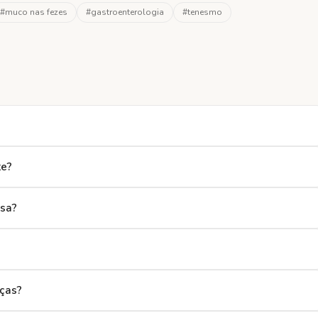
#
muco nas fezes
#
gastroenterologia
#
tenesmo
te?
asa?
nças?