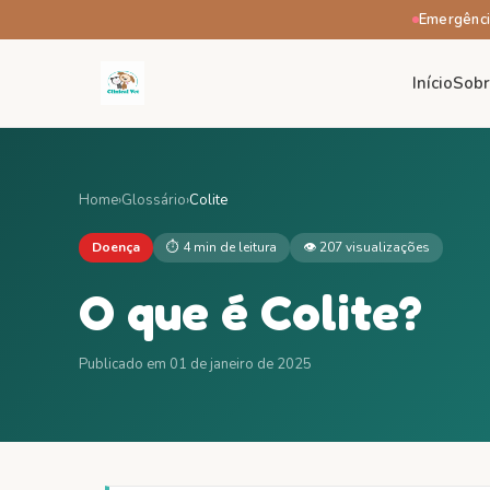
Emergênci
Início
Sob
Home
›
Glossário
›
Colite
Doença
⏱
4 min
de leitura
👁
207
visualizações
O que é
Colite
?
Publicado em
01 de janeiro de 2025