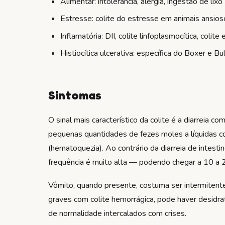
Alimentar: intolerância, alergia, ingestão de lixo
Estresse: colite do estresse em animais ansios
Inflamatória: DII, colite linfoplasmocítica, colite 
Histiocítica ulcerativa: específica do Boxer e B
Sintomas
O sinal mais característico da colite é a diarreia c
pequenas quantidades de fezes moles a líquidas co
(hematoquezia). Ao contrário da diarreia de intest
frequência é muito alta — podendo chegar a 10 a 2
Vômito, quando presente, costuma ser intermitent
graves com colite hemorrágica, pode haver desidra
de normalidade intercalados com crises.