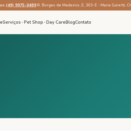
as:
·
(49) 9975-0489
·
R. Borges de Medeiros, E, 303-E - Maria Goretti, 
re
Serviços
Pet Shop
Day Care
Blog
Contato