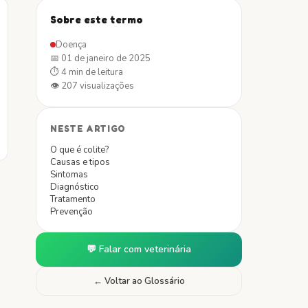
Sobre este termo
Doença
📅
01 de janeiro de 2025
⏱
4 min
de leitura
👁
207
visualizações
NESTE ARTIGO
O que é colite?
Causas e tipos
Sintomas
Diagnóstico
Tratamento
Prevenção
💬 Falar com veterinária
← Voltar ao Glossário