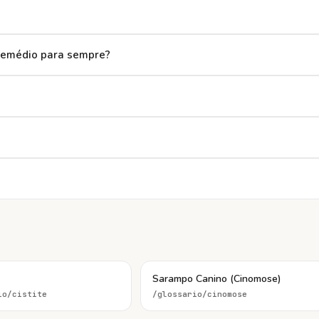
 remédio para sempre?
Sarampo Canino (Cinomose)
io/
cistite
/glossario/
cinomose