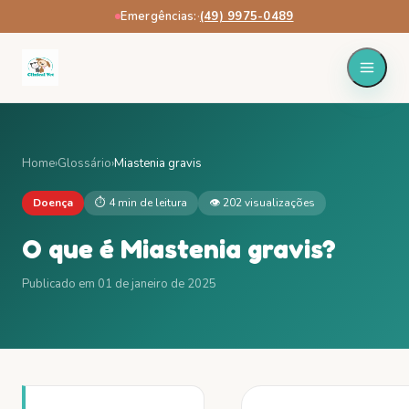
Emergências:
·
(49) 9975-0489
Home
›
Glossário
›
Miastenia gravis
Doença
⏱
4 min
de leitura
👁
202
visualizações
O que é
Miastenia gravis
?
Publicado em
01 de janeiro de 2025