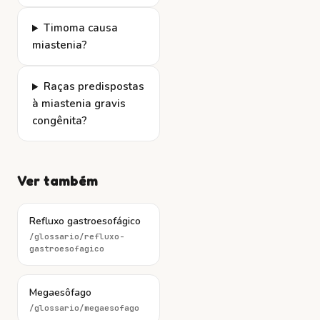
Timoma causa
miastenia?
Raças predispostas
à miastenia gravis
congênita?
Ver também
Refluxo gastroesofágico
/glossario/
refluxo-
gastroesofagico
Megaesôfago
/glossario/
megaesofago