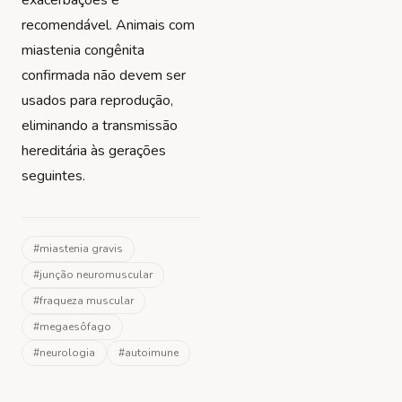
exacerbações é
recomendável. Animais com
miastenia congênita
confirmada não devem ser
usados para reprodução,
eliminando a transmissão
hereditária às gerações
seguintes.
#
miastenia gravis
#
junção neuromuscular
#
fraqueza muscular
#
megaesôfago
#
neurologia
#
autoimune