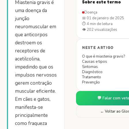
Miastenia gravis é
Sobre este termo
uma doença da
Doença
junção
📅
01 de janeiro de 2025
⏱
4 min
de leitura
neuromuscular em
👁
202
visualizações
que anticorpos
destroem os
NESTE ARTIGO
receptores de
O que é miastenia gravis?
acetilcolina,
Causas e tipos
impedindo que os
Sintomas
Diagnóstico
impulsos nervosos
Tratamento
gerem contração
Prevenção
muscular eficiente.
💬 Falar com vete
Em cães e gatos,
manifesta-se
← Voltar ao Glo
principalmente
como fraqueza