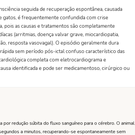
consciência seguida de recuperação espontânea, causada
e gatos, é frequentemente confundida com crise
sa, pois as causas e tratamentos são completamente
íacas (arritmias, doença valvar grave, miocardiopatia,
ão, resposta vasovagal). O episódio geralmente dura
ápida sem período pós-ictal confuso característico das
 cardiológica completa com eletrocardiograma e
causa identificada e pode ser medicamentoso, cirúrgico ou
da por redução súbita do fluxo sanguíneo para o cérebro. O animal
por segundos a minutos, recuperando-se espontaneamente sem