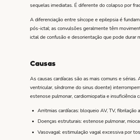
sequelas imediatas. É diferente do colapso por fr
A diferenciação entre síncope e epilepsia é funda
pós-ictal; as convulsões geralmente têm moviment
ictal de confusão e desorientação que pode durar m
Causas
As causas cardíacas são as mais comuns e sérias. Ar
ventricular, síndrome do sinus doente) interromp
estenose pulmonar, cardiomiopatia e insuficiência 
Arritmias cardíacas: bloqueio AV, TV, fibrilação 
Doenças estruturais: estenose pulmonar, miocard
Vasovagal: estimulação vagal excessiva por to