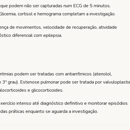
es que podem não ser capturadas num ECG de 5 minutos.
 Glicemia, cortisol e hemograma completam a investigação.
sença de movimentos, velocidade de recuperação, atividade
tico diferencial com epilepsia.
ritmias podem ser tratadas com antiarrítmicos (atenolol,
 3º grau). Estenose pulmonar pode ser tratada por valvuloplasti
ocorticoides e glicocorticoides.
 exercício intenso até diagnóstico definitivo e monitorar episódios
idas práticas enquanto se aguarda a investigação.