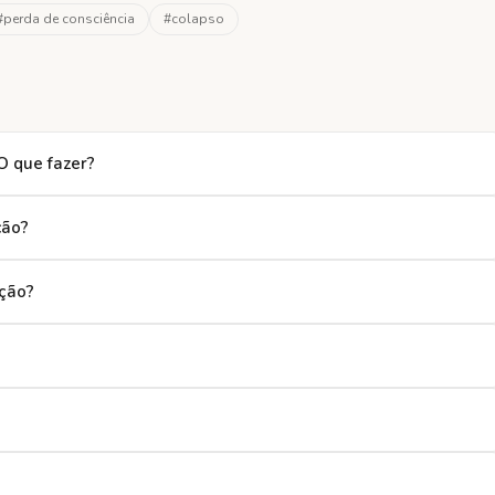
#
perda de consciência
#
colapso
O que fazer?
cão?
ção?