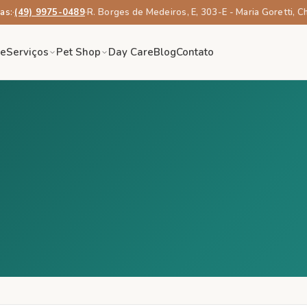
as:
·
(49) 9975-0489
·
R. Borges de Medeiros, E, 303-E - Maria Goretti, 
re
Serviços
Pet Shop
Day Care
Blog
Contato