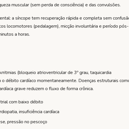
aqueza muscular (sem perda de consciência) e das convulsões.
mental: a síncope tem recuperação rápida e completa sem confusã
os locomotores (pedalagem), micção involuntária e período pós-
inutos a horas.
ritmias (bloqueio atrioventricular de 3º grau, taquicardia
em o débito cardíaco momentaneamente. Doenças estruturais com
cardíaca grave reduzem o fluxo de forma crônica.
atrial com baixo débito
iopatia, insuficiência cardíaca
sse, pressão no pescoço