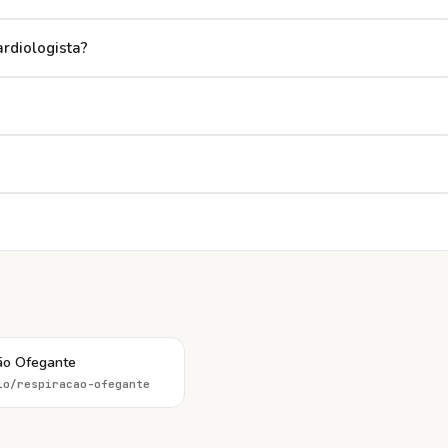
rdiologista?
ão Ofegante
io/
respiracao-ofegante