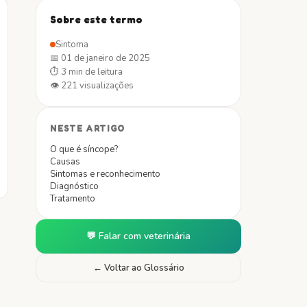
Sobre este termo
Sintoma
📅
01 de janeiro de 2025
⏱
3 min
de leitura
👁
221
visualizações
NESTE ARTIGO
O que é síncope?
Causas
Sintomas e reconhecimento
Diagnóstico
Tratamento
💬 Falar com veterinária
← Voltar ao Glossário