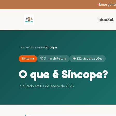
Emergênci
Início
Sob
Home
›
Glossário
›
Síncope
Sintoma
⏱
3 min
de leitura
👁
221
visualizações
O que é
Síncope
?
Publicado em
01 de janeiro de 2025