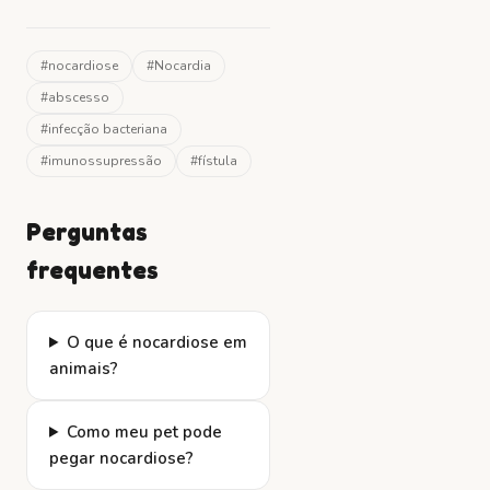
#
nocardiose
#
Nocardia
#
abscesso
#
infecção bacteriana
#
imunossupressão
#
fístula
Perguntas
frequentes
O que é nocardiose em
animais?
Como meu pet pode
pegar nocardiose?