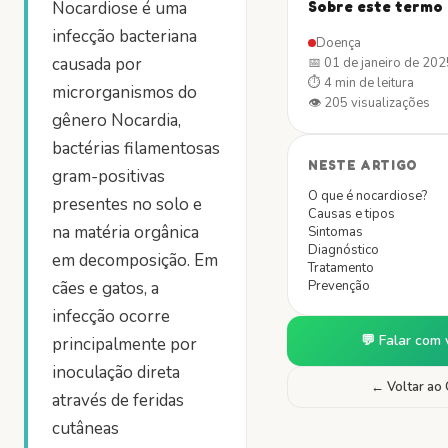
Nocardiose é uma
Sobre este termo
infecção bacteriana
Doença
causada por
📅
01 de janeiro de 202
⏱
4 min
de leitura
microrganismos do
👁
205
visualizações
gênero Nocardia,
bactérias filamentosas
NESTE ARTIGO
gram-positivas
O que é nocardiose?
presentes no solo e
Causas e tipos
na matéria orgânica
Sintomas
Diagnóstico
em decomposição. Em
Tratamento
cães e gatos, a
Prevenção
infecção ocorre
💬 Falar com 
principalmente por
inoculação direta
← Voltar ao 
através de feridas
cutâneas