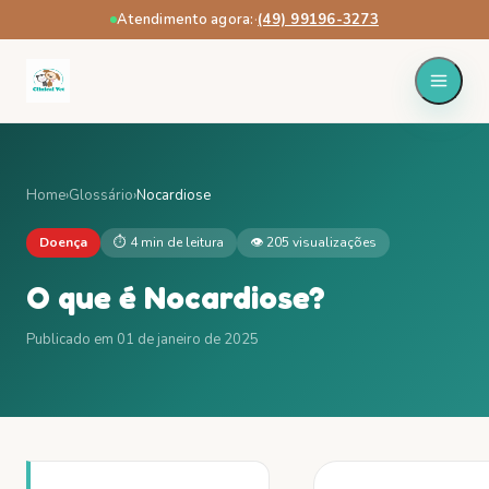
Atendimento agora:
·
(49) 99196-3273
Home
›
Glossário
›
Nocardiose
Doença
⏱
4 min
de leitura
👁
205
visualizações
O que é
Nocardiose
?
Publicado em
01 de janeiro de 2025