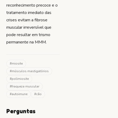
reconhecimento precoce e o
tratamento imediato das
crises evitam a fibrose
muscular irreversível que
pode resultar em trismo
permanente na MMM.
#
miosite
#
músculos mastigatórios
#
polimiosite
#
fraqueza muscular
#
autoimune
#
cão
Perguntas