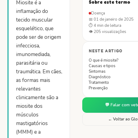
Miosite é a
Sobre este termo
inflamação do
Doença
tecido muscular
📅
01 de janeiro de 2025
⏱
4 min
de leitura
esquelético, que
👁
205
visualizações
pode ser de origem
infecciosa,
NESTE ARTIGO
imunomediada,
O que é miosite?
parasitária ou
Causas e tipos
traumática. Em cães,
Sintomas
Diagnóstico
as formas mais
Tratamento
relevantes
Prevenção
clinicamente são a
💬 Falar com vet
miosite dos
músculos
← Voltar ao Glo
mastigatórios
(MMM) e a