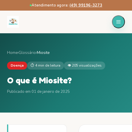
Atendimento agora:
·
(49) 99196-3273
Home
›
Glossário
›
Miosite
Doença
⏱
4 min
de leitura
👁
205
visualizações
O que é
Miosite
?
Publicado em
01 de janeiro de 2025