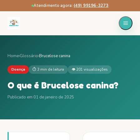
Atendimento agora:
·
(49) 99196-3273
Home
›
Glossário
›
Brucelose canina
Doença
⏱
3 min
de leitura
👁
201
visualizações
O que é
Brucelose canina
?
Publicado em
01 de janeiro de 2025