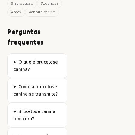
#
reproducao
#
zoonose
#
caes
#
aborto canino
Perguntas
frequentes
O que é brucelose
canina?
Como a brucelose
canina se transmite?
Brucelose canina
tem cura?