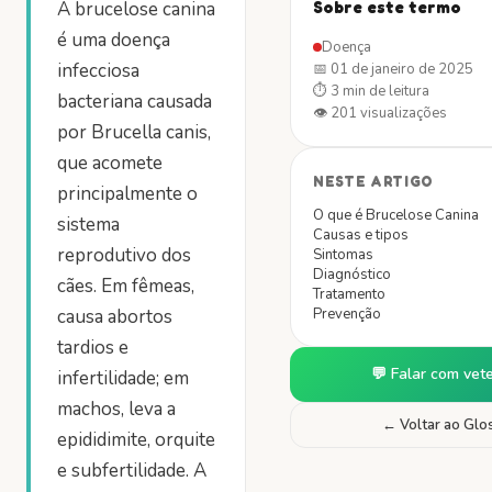
A brucelose canina
Sobre este termo
é uma doença
Doença
infecciosa
📅
01 de janeiro de 2025
⏱
3 min
de leitura
bacteriana causada
👁
201
visualizações
por Brucella canis,
que acomete
NESTE ARTIGO
principalmente o
O que é Brucelose Canina
sistema
Causas e tipos
reprodutivo dos
Sintomas
Diagnóstico
cães. Em fêmeas,
Tratamento
causa abortos
Prevenção
tardios e
💬 Falar com vete
infertilidade; em
machos, leva a
← Voltar ao Glo
epididimite, orquite
e subfertilidade. A