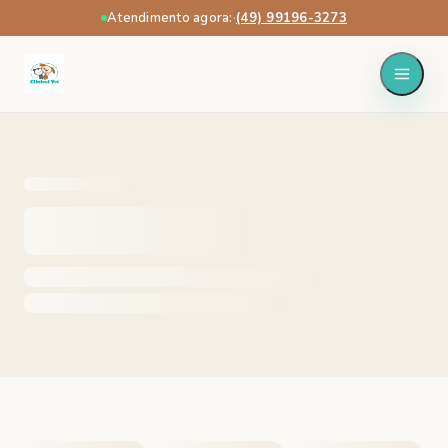
Atendimento agora:
·
(49) 99196-3273