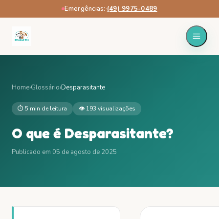
Emergências:
·
(49) 9975-0489
Home
›
Glossário
›
Desparasitante
⏱
5 min
de leitura
👁
193
visualizações
O que é
Desparasitante
?
Publicado em
05 de agosto de 2025