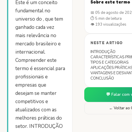
Este é um conceito
Sobre este termo
fundamental no
📅
05 de agosto de 20
universo do , que tem
⏱
5 min
de leitura
👁
193
visualizações
ganhado cada vez
mais relevância no
mercado brasileiro e
NESTE ARTIGO
internacional.
INTRODUÇÃO
CARACTERÍSTICAS PRI
Compreender este
TIPOS E CATEGORIAS
termo é essencial para
APLICAÇÕES PRÁTICA
VANTAGENS E DESVAN
profissionais e
CONCLUSÃO
empresas que
desejam se manter
💬 Falar com 
competitivos e
← Voltar ao 
atualizados com as
melhores práticas do
setor. INTRODUÇÃO