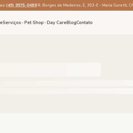
as:
·
(49) 9975-0489
·
R. Borges de Medeiros, E, 303-E - Maria Goretti, 
re
Serviços
Pet Shop
Day Care
Blog
Contato