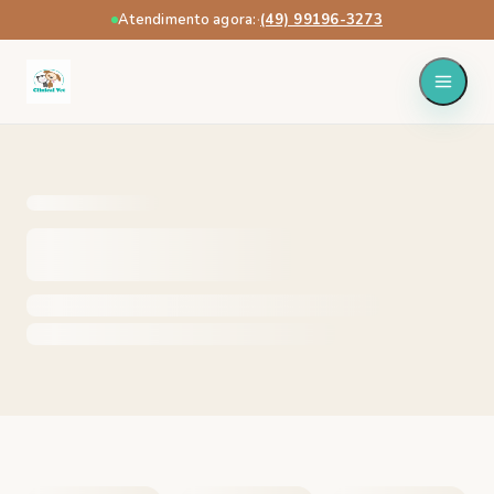
Atendimento agora:
·
(49) 99196-3273