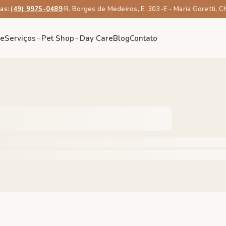
as:
·
(49) 9975-0489
·
R. Borges de Medeiros, E, 303-E - Maria Goretti, 
re
Serviços
Pet Shop
Day Care
Blog
Contato