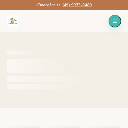
Emergências:
·
(49) 9975-0489