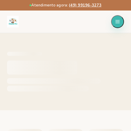
Atendimento agora:
·
(49) 99196-3273