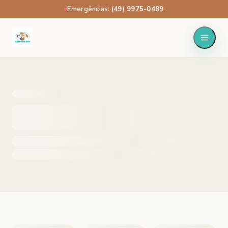
Emergências:
·
(49) 9975-0489