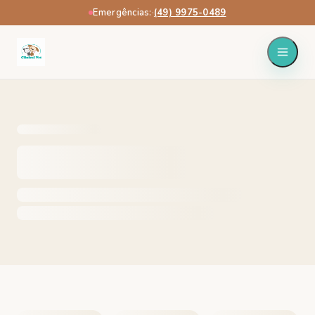
Emergências:
·
(49) 9975-0489