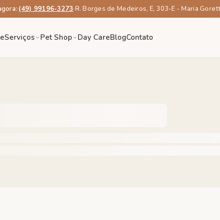
agora:
·
(49) 99196-3273
·
R. Borges de Medeiros, E, 303-E - Maria Goret
re
Serviços
Pet Shop
Day Care
Blog
Contato