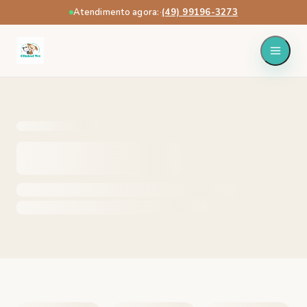
Atendimento agora:
·
(49) 99196-3273