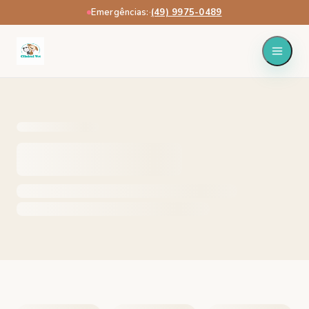
Emergências:
·
(49) 9975-0489