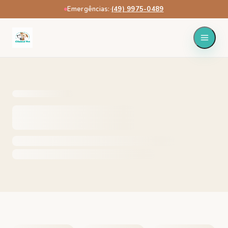
Emergências:
·
(49) 9975-0489