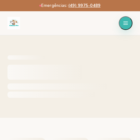
Emergências:
·
(49) 9975-0489