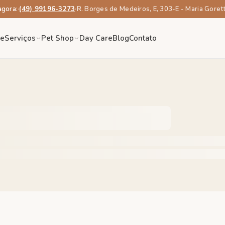
agora:
·
(49) 99196-3273
·
R. Borges de Medeiros, E, 303-E - Maria Goret
re
Serviços
Pet Shop
Day Care
Blog
Contato