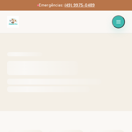
Emergências:
·
(49) 9975-0489