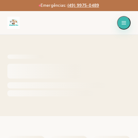
Emergências:
·
(49) 9975-0489