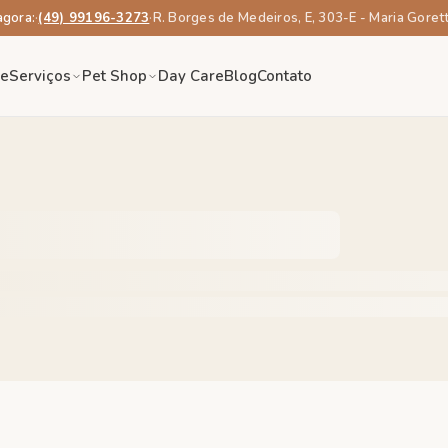
agora:
·
(49) 99196-3273
·
R. Borges de Medeiros, E, 303-E - Maria Goret
re
Serviços
Pet Shop
Day Care
Blog
Contato