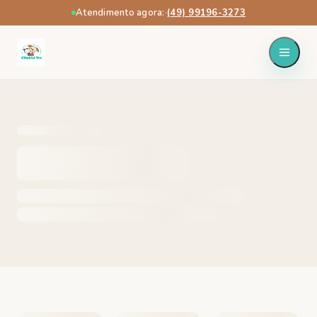
Atendimento agora:
·
(49) 99196-3273