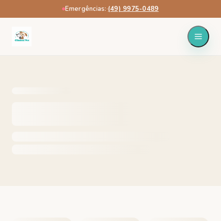
Emergências:
·
(49) 9975-0489