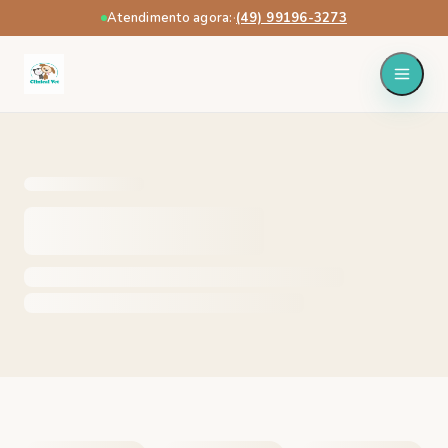
Atendimento agora:
·
(49) 99196-3273