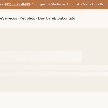
as:
·
(49) 9975-0489
·
R. Borges de Medeiros, E, 303-E - Maria Goretti, 
re
Serviços
Pet Shop
Day Care
Blog
Contato