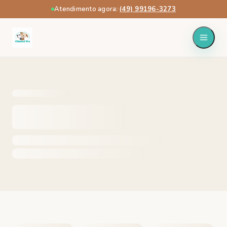
Atendimento agora:
·
(49) 99196-3273