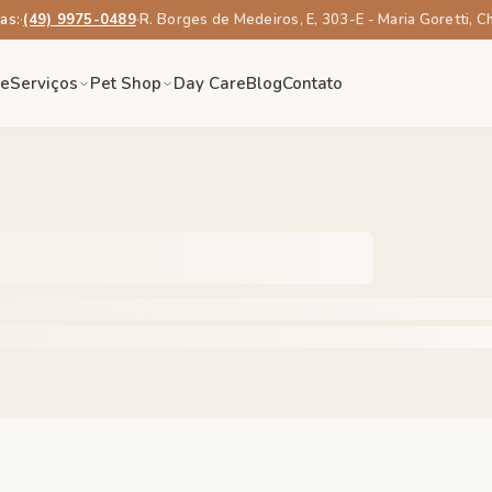
as:
·
(49) 9975-0489
·
R. Borges de Medeiros, E, 303-E - Maria Goretti, 
re
Serviços
Pet Shop
Day Care
Blog
Contato