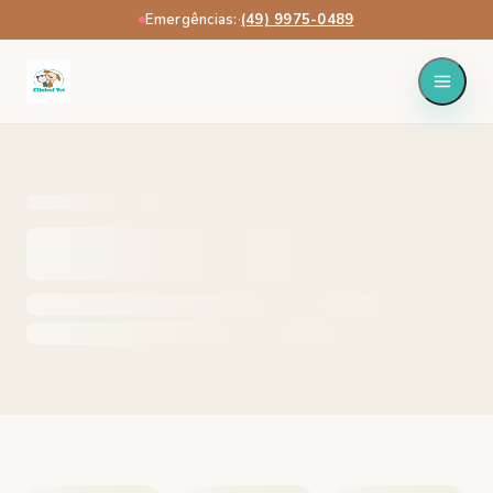
Emergências:
·
(49) 9975-0489