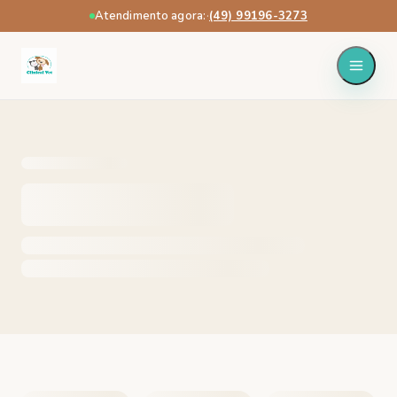
Atendimento agora:
·
(49) 99196-3273