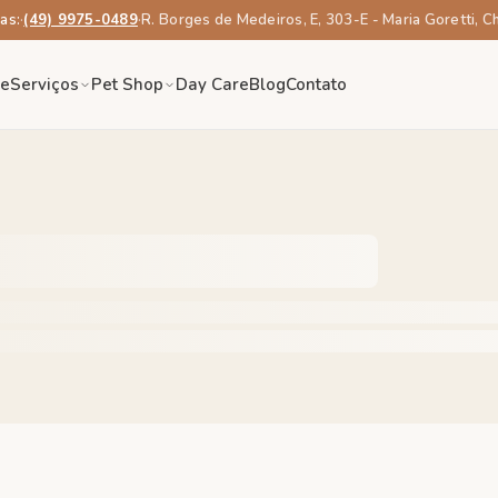
as:
·
(49) 9975-0489
·
R. Borges de Medeiros, E, 303-E - Maria Goretti, 
re
Serviços
Pet Shop
Day Care
Blog
Contato