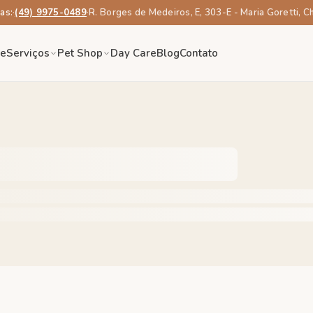
as:
·
(49) 9975-0489
·
R. Borges de Medeiros, E, 303-E - Maria Goretti, 
re
Serviços
Pet Shop
Day Care
Blog
Contato