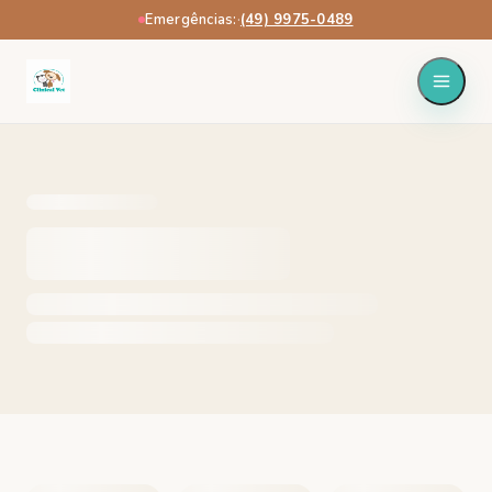
Emergências:
·
(49) 9975-0489