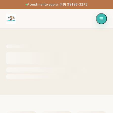
Atendimento agora:
·
(49) 99196-3273